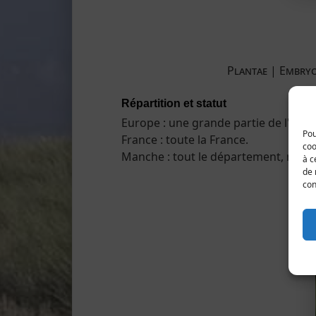
Plantae ­| Embry
Répartition et statut
Europe : une grande partie de l'Euro
Pou
France : toute la France.
coo
Manche : tout le département, mais 
à c
de 
con