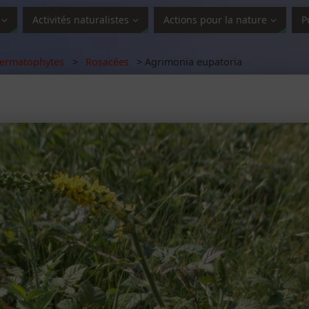
Activités naturalistes
Actions pour la nature
P
ermatophytes
>
Rosacées
> Agrimonia eupatoria