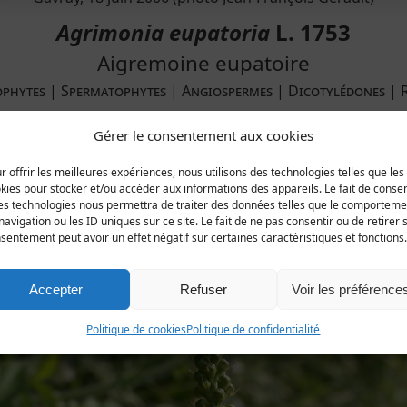
Agrimonia eupatoria
L. 1753
Aigremoine eupatoire
ophytes | Spermatophytes | Angiospermes | Dicotylédones | 
Gérer le consentement aux cookies
pe.
r offrir les meilleures expériences, nous utilisons des technologies telles que les
kies pour stocker et/ou accéder aux informations des appareils. Le fait de consen
plus fréquent dans les communes du littoral.
es technologies nous permettra de traiter des données telles que le comporteme
navigation ou les ID uniques sur ce site. Le fait de ne pas consentir ou de retirer 
sentement peut avoir un effet négatif sur certaines caractéristiques et fonctions.
Accepter
Refuser
Voir les préférence
Politique de cookies
Politique de confidentialité