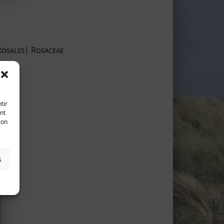
Rosales| Rosaceae
tir
nt
son
s