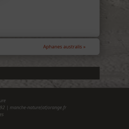
Aphanes australis
»
ure
.92
| manche-nature(at)orange.fr
es