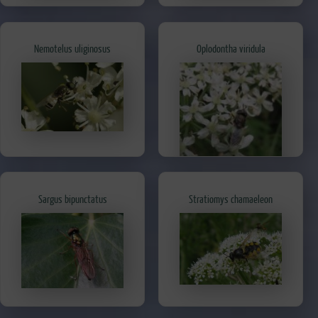
Nemotelus uliginosus
Oplodontha viridula
Sargus bipunctatus
Stratiomys chamaeleon