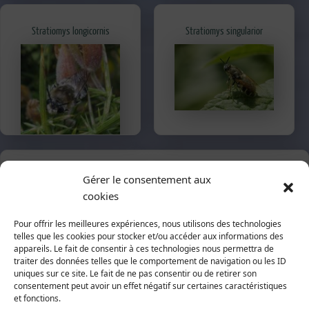
Stratiomys longicornis
Stratiomys singularior
Recherche par nom latin ou français
Gérer le consentement aux
cookies
Pour offrir les meilleures expériences, nous utilisons des technologies
telles que les cookies pour stocker et/ou accéder aux informations des
appareils. Le fait de consentir à ces technologies nous permettra de
traiter des données telles que le comportement de navigation ou les ID
uniques sur ce site. Le fait de ne pas consentir ou de retirer son
Recherche par la classification
consentement peut avoir un effet négatif sur certaines caractéristiques
et fonctions.