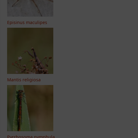
Episinus maculipes
Mantis religiosa
Pyrrhosoma nymphula