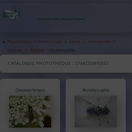
Photothèque
>
Fiches photo
>
Faune
>
Arthropodes
>
Insectes
>
Diptères
> Stratiomyidés
CATALOGUE PHOTOTHÈQUE :
STRATIOMYIDÉS
Chloromyia formosa
Microchrysa polita