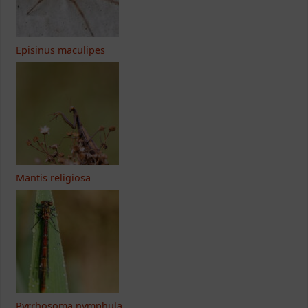
Episinus maculipes
Mantis religiosa
Pyrrhosoma nymphula