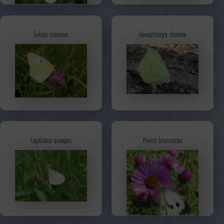
Colias croceus
Gonepteryx rhamni
Leptidea sinapis
Pieris brassicae