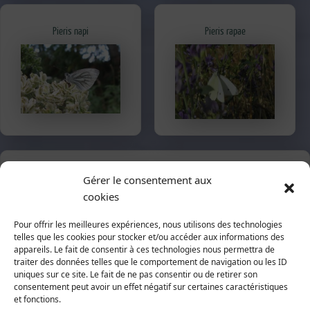
Pieris napi
Pieris rapae
Recherche par nom latin ou français
Gérer le consentement aux
cookies
Pour offrir les meilleures expériences, nous utilisons des technologies
telles que les cookies pour stocker et/ou accéder aux informations des
appareils. Le fait de consentir à ces technologies nous permettra de
traiter des données telles que le comportement de navigation ou les ID
uniques sur ce site. Le fait de ne pas consentir ou de retirer son
Recherche par la classification
consentement peut avoir un effet négatif sur certaines caractéristiques
et fonctions.