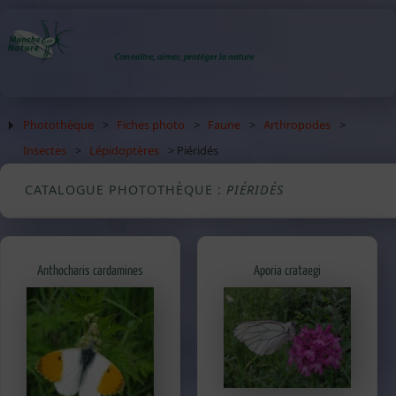
Photothèque
>
Fiches photo
>
Faune
>
Arthropodes
>
Insectes
>
Lépidoptères
> Piéridés
CATALOGUE PHOTOTHÈQUE :
PIÉRIDÉS
Anthocharis cardamines
Aporia crataegi