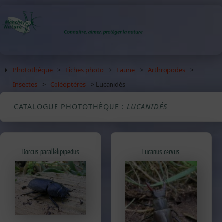
Photothèque
>
Fiches photo
>
Faune
>
Arthropodes
>
Insectes
>
Coléoptères
> Lucanidés
CATALOGUE PHOTOTHÈQUE :
LUCANIDÉS
Dorcus parallelipipedus
Lucanus cervus