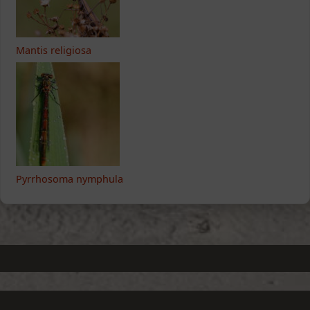
Mantis religiosa
Pyrrhosoma nymphula