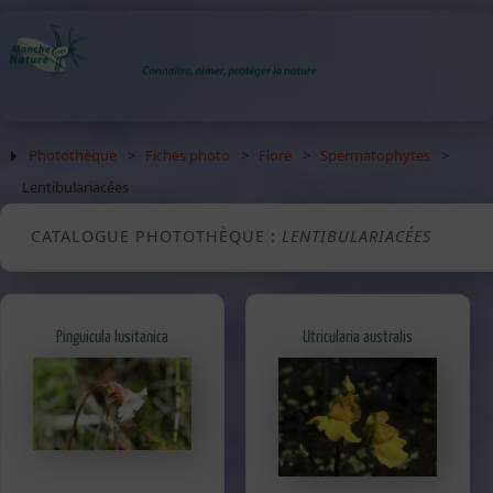
Photothèque
>
Fiches photo
>
Flore
>
Spermatophytes
>
Lentibulariacées
CATALOGUE PHOTOTHÈQUE :
LENTIBULARIACÉES
Pinguicula lusitanica
Utricularia australis