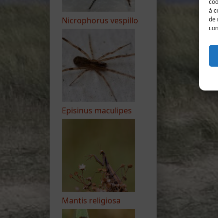
coo
à c
de 
Nicrophorus vespillo
con
Episinus maculipes
Mantis religiosa