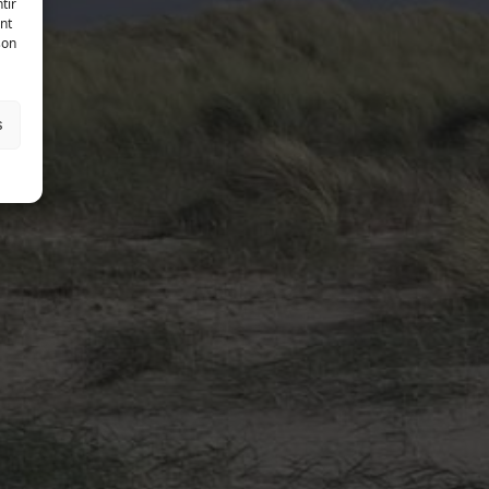
tir
nt
son
s