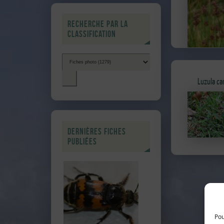
Recherche par la
classification
Luzula ca
Dernières fiches
publiées
Pou