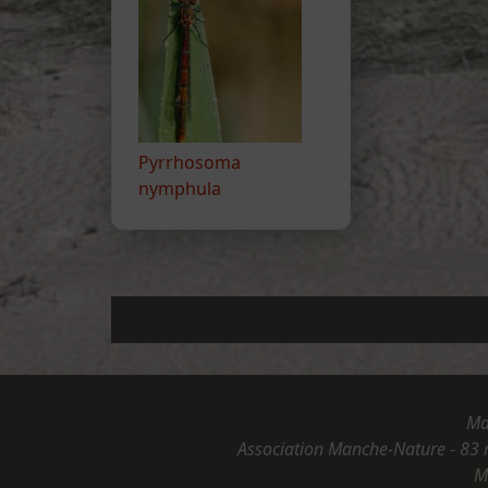
Pyrrhosoma
nymphula
Ma
Association Manche-Nature - 83 
M