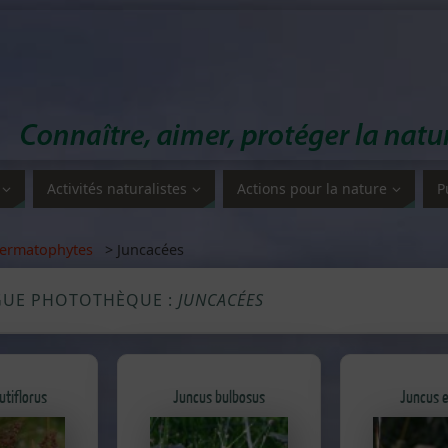
Activités naturalistes
Actions pour la nature
P
ermatophytes
> Juncacées
GUE PHOTOTHÈQUE :
JUNCACÉES
utiflorus
Juncus bulbosus
Juncus 