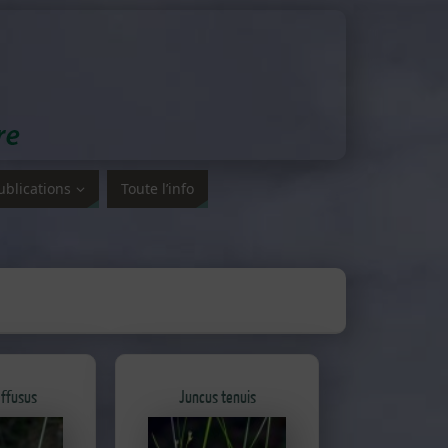
ublications
Toute l’info
effusus
Juncus tenuis