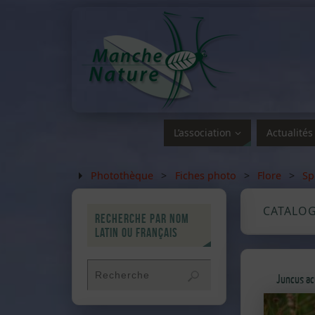
L’association
Actualités
Photothèque
>
Fiches photo
>
Flore
>
Sp
CATALO
Recherche par nom
latin ou français
Juncus ac