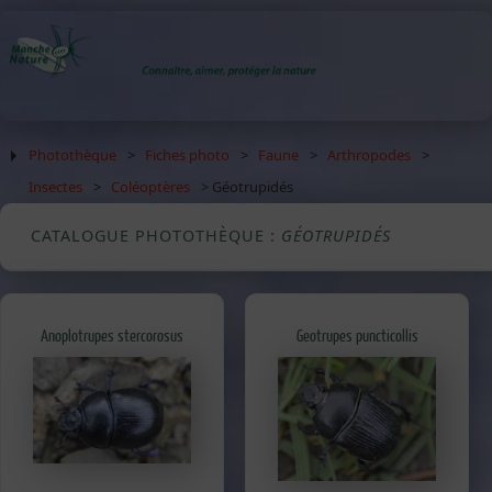
Photothèque
>
Fiches photo
>
Faune
>
Arthropodes
>
Insectes
>
Coléoptères
> Géotrupidés
CATALOGUE PHOTOTHÈQUE :
GÉOTRUPIDÉS
Anoplotrupes stercorosus
Geotrupes puncticollis