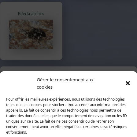
Melecta albifrons
Recherche par nom latin ou français
Gérer le consentement aux
cookies
Pour offrir les meilleures expériences, nous utilisons des technologies
telles que les cookies pour stocker et/ou accéder aux informations des
appareils. Le fait de consentir à ces technologies nous permettra de
traiter des données telles que le comportement de navigation ou les ID
uniques sur ce site. Le fait de ne pas consentir ou de retirer son
Recherche par la classification
consentement peut avoir un effet négatif sur certaines caractéristiques
et fonctions.