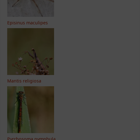
Episinus maculipes
Mantis religiosa
Pyrrhosoma nymphula