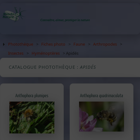
Photothèque
>
Fiches photo
>
Faune
>
Arthropodes
>
Insectes
>
Hyménoptères
> Apidés
CATALOGUE PHOTOTHÈQUE :
APIDÉS
Anthophora plumipes
Anthophora quadrimaculata